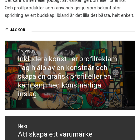
Det känns inte heller jobbigt att varken ge bort eller ta emot.
Och profilprodukter som används ger ju som bekant stor
spridning av ert budskap. Ibland är det lilla det bästa, helt enkelt.
JACKOR
Post
Previous
navigation
Inkludera konst i er profilreklam.
Previous
post:
Tag hjälp av en konstnär och
skapa en grafisk profil eller en
kampanj med konstnärliga
inslag.
Next
Att skapa ett varumärke
Next